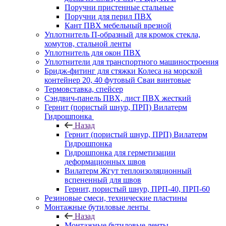
Поручни пристенные стальные
Поручни для перил ПВХ
Кант ПВХ мебельный врезной
Уплотнитель П-образный для кромок стекла,
хомутов, стальной ленты
Уплотнитель для окон ПВХ
Уплотнители для транспортного машиностроения
Бридж-фитинг для стяжки Колеса на морской
контейнер 20, 40 футовый Сваи винтовые
Термовставка, спейсер
Сэндвич-панель ПВХ, лист ПВХ жесткий
Гернит (пористый шнур, ПРП) Вилатерм
Гидрошпонка
Назад
Гернит (пористый шнур, ПРП) Вилатерм
Гидрошпонка
Гидрошпонка для герметизации
деформационных швов
Вилатерм Жгут теплоизоляционный
вспененный для швов
Гернит, пористый шнур, ПРП-40, ПРП-60
Резиновые смеси, технические пластины
Монтажные бутиловые ленты
Назад
Монтажные бутиловые ленты