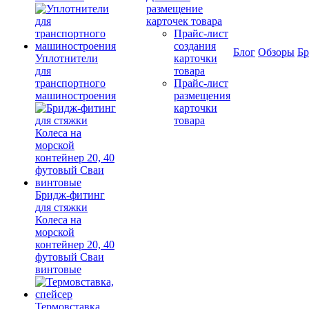
размещение
карточек товара
Прайс-лист
создания
Блог
Обзоры
Б
Уплотнители
карточки
для
товара
транспортного
Прайс-лист
машиностроения
размещения
карточки
товара
Бридж-фитинг
для стяжки
Колеса на
морской
контейнер 20, 40
футовый Сваи
винтовые
Термовставка,