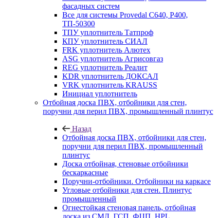
фасадных систем
Все для системы Provedal С640, Р400,
ТП-50300
ТПУ уплотнитель Татпроф
КПУ уплотнитель СИАЛ
FRK уплотнитель Алютех
ASG уплотнитель Агрисовгаз
REG уплотнитель Реалит
KDR уплотнитель ДОКСАЛ
VRK уплотнитель KRAUSS
Инициал уплотнитель
Отбойная доска ПВХ, отбойники для стен,
поручни для перил ПВХ, промышленный плинтус
Назад
Отбойная доска ПВХ, отбойники для стен,
поручни для перил ПВХ, промышленный
плинтус
Доска отбойная, стеновые отбойники
бескаркасные
Поручни-отбойники. Отбойники на каркасе
Угловые отбойники для стен. Плинтус
промышленный
Огнестойкая стеновая панель, отбойная
доска из СМЛ, ГСП, ФЦП, HPL