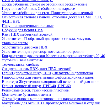
Доска отбойная, стеновые отбойники бескаркасные
Поручни-отбойники. Отбойники на каркасе
Угловые отбойники для стен. Плинтус промышленный
Огнестойкая стеновая панель, отбойная доска из СМЛ, ГСП,
ФЦП, HPL
Поручни пристенные стальные
Поручни для перил ПВХ
Кант ПВХ мебельный врезной
Уплотнитель П-образный для кромок стекла, хомутов,
стальной ленты
Уплотнитель для окон ПВХ
Уплотнители для транспортного машиностроения
Бридж-фитинг для стяжки Колеса на морской контейнер 20, 40
футовый Сваи винтовые
Термовставка, спейсер
Сэндвич-панель ПВХ, лист ПВХ жесткий
Гернит (пористый шнур, ПРП) Вилатерм Гидрошпонка
Гидрошпонка для герметизации деформационных швов
Вилатерм Жгут теплоизоляционный вспененный для швов
Гернит, пористый шнур, ПРП-40, ПРП-60
Резиновые смеси, технические пластины
Монтажные бутиловые ленты
Лента бутиловая металлизированная пароизоляционная
Материалы для окон ПВХ производства монтажа и отделки