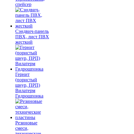
спейсер
Сэндвич-панель
ПВХ, лист ПВХ
жесткий
Гернит
(пористый
шнур, ПРП)
Вилатерм
Гидрошпонка
Резиновые
смеси,
технические