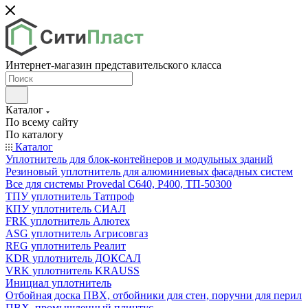
Интернет-магазин представительского класса
Каталог
По всему сайту
По каталогу
Каталог
Уплотнитель для блок-контейнеров и модульных зданий
Резиновый уплотнитель для алюминиевых фасадных систем
Все для системы Provedal С640, Р400, ТП-50300
ТПУ уплотнитель Татпроф
КПУ уплотнитель СИАЛ
FRK уплотнитель Алютех
ASG уплотнитель Агрисовгаз
REG уплотнитель Реалит
KDR уплотнитель ДОКСАЛ
VRK уплотнитель KRAUSS
Инициал уплотнитель
Отбойная доска ПВХ, отбойники для стен, поручни для перил
ПВХ, промышленный плинтус