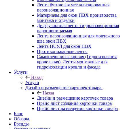
Лента бутиловая металлизированная
пароизоляционная
Материалы для окон ПВХ производства
монтажа и отделки
Диффузионная лента гидроизоляционная
паропроницаемая
Лента пароизоляционная для монтажного
шва окон ПВХ
Лента ПСУЛ для окон ПВХ
Противопожарные ленты
Самоклеющиеся кровля (Гидроизоляция
кровельная). Ленты монтажные для
гидроизоляции кровли и фасада
Услуги
Назад
Услуги
Дизайн и размещение карточек товара
Назад
Дизайн и размещение карточек товара
Прайс-лист создания карточки товара
Прайс-лист размещения карточки товара
Блог
Обзоры
Бренды