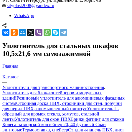
г. Санкт-Петербург, ул. Крыленко д. 2, корп. 4Б
sityplast2008@yandex.ru
WhatsApp
Уплотнитель для стальных шкафов
10,5х21,6 мм самозажимной
Главная
—
Каталог
—
Уплотнители для транспортного машиностроения
Уплотнитель для блок-контейнеров и модульных
зданий
Резиновый уплотнитель для алюминиевых фасадных
систем
Отбойная доска ПВХ, отбойники для стен, поручни
для перил ПВХ, промышленный плинтус
Уплотнитель П-
образный для кромок стекла, хомутов, стальной
ленты
Уплотнитель для окон ПВХ
Бридж-фитинг для стяжки
Колеса на морской контейнер 20, 40 футовый Сваи
винтовые
Термовставка, спейсер
Сэндвич-панель ПВХ, лист