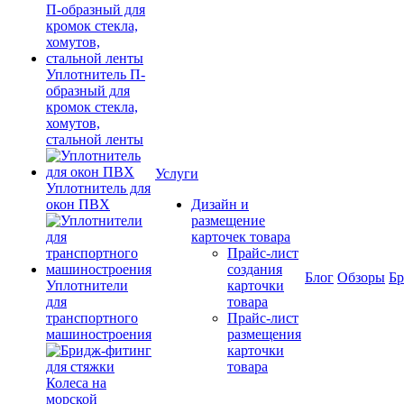
Уплотнитель П-
образный для
кромок стекла,
хомутов,
стальной ленты
Услуги
Уплотнитель для
окон ПВХ
Дизайн и
размещение
карточек товара
Прайс-лист
создания
Блог
Обзоры
Б
Уплотнители
карточки
для
товара
транспортного
Прайс-лист
машиностроения
размещения
карточки
товара