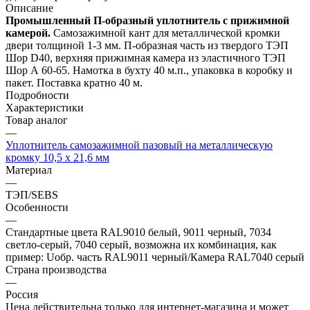
Описание
Промышленный П-образный уплотнитель с прижимной
камерой.
Самозажимной кант для металлической кромки
двери толщиной 1-3 мм. П-образная часть из твердого ТЭП
Шор D40, верхняя прижимная камера из эластичного ТЭП
Шор А 60-65. Намотка в бухту 40 м.п., упаковка в коробку и
пакет. Поставка кратно 40 м.
Подробности
Характеристики
Товар аналог
—
Уплотнитель самозажимной пазовый на металлическую
кромку 10,5 х 21,6 мм
Материал
—
ТЭП/SEBS
Особенности
—
Стандартные цвета RAL9010 белый, 9011 черный, 7034
светло-серый, 7040 серый, возможна их комбинация, как
пример: Uобр. часть RAL9011 черный/Камера RAL7040 серый
Страна производства
—
Россия
Цена действительна только для интернет-магазина и может