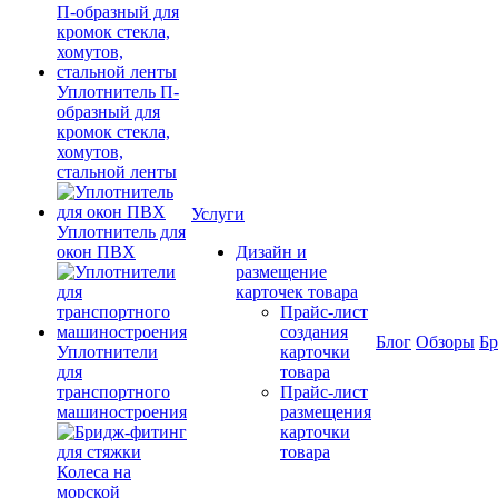
Уплотнитель П-
образный для
кромок стекла,
хомутов,
стальной ленты
Услуги
Уплотнитель для
окон ПВХ
Дизайн и
размещение
карточек товара
Прайс-лист
создания
Блог
Обзоры
Б
Уплотнители
карточки
для
товара
транспортного
Прайс-лист
машиностроения
размещения
карточки
товара