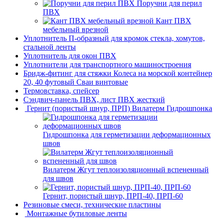
Поручни для перил
ПВХ
Кант ПВХ
мебельный врезной
Уплотнитель П-образный для кромок стекла, хомутов,
стальной ленты
Уплотнитель для окон ПВХ
Уплотнители для транспортного машиностроения
Бридж-фитинг для стяжки Колеса на морской контейнер
20, 40 футовый Сваи винтовые
Термовставка, спейсер
Сэндвич-панель ПВХ, лист ПВХ жесткий
Гернит (пористый шнур, ПРП) Вилатерм Гидрошпонка
Гидрошпонка для герметизации деформационных
швов
Вилатерм Жгут теплоизоляционный вспененный
для швов
Гернит, пористый шнур, ПРП-40, ПРП-60
Резиновые смеси, технические пластины
Монтажные бутиловые ленты