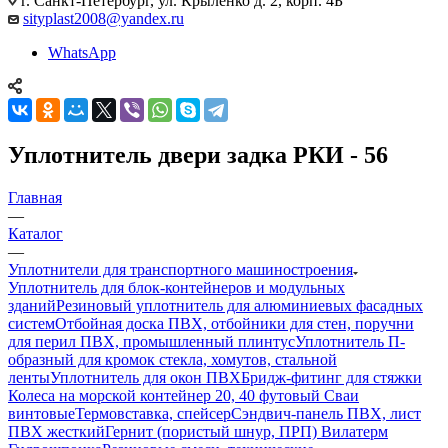
г. Санкт-Петербург, ул. Крыленко д. 2, корп. 4Б
sityplast2008@yandex.ru
WhatsApp
Уплотнитель двери задка РКИ - 56
Главная
—
Каталог
—
Уплотнители для транспортного машиностроения
Уплотнитель для блок-контейнеров и модульных
зданий
Резиновый уплотнитель для алюминиевых фасадных
систем
Отбойная доска ПВХ, отбойники для стен, поручни
для перил ПВХ, промышленный плинтус
Уплотнитель П-
образный для кромок стекла, хомутов, стальной
ленты
Уплотнитель для окон ПВХ
Бридж-фитинг для стяжки
Колеса на морской контейнер 20, 40 футовый Сваи
винтовые
Термовставка, спейсер
Сэндвич-панель ПВХ, лист
ПВХ жесткий
Гернит (пористый шнур, ПРП) Вилатерм