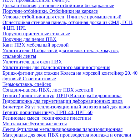
Доска отбойная, стеновые отбойники бескаркасные
Поручни-отбойники. Отбойники на каркасе
Угловые отбойники для стен. Плинтус промышленный
Огнестойкая стеновая панель, отбойная доска из СМЛ, ГСП,
ФЦП, HPL
Поручни пристенные стальные
Поручни для перил ПВХ
Кант ПВХ мебельный врезной
Уплотнитель П-образный для кромок стекла, хомутов,
стальной ленты
Уплотнитель для окон ПВХ
Уплотнители для транспортного машиностроения
Бридж-фитинг для стяжки Колеса на морской контейнер 20, 40
футовый Сваи винтовые
Термовставка, спейсер
Сэндвич-панель ПВХ, лист ПВХ жесткий
Гернит (пористый шнур, ПРП) Вилатерм Гидрошпонка
Гидрошпонка для герметизации деформационных швов
Вилатерм Жгут теплоизоляционный вспененный для швов
Гернит, пористый шнур, ПРП-40, ПРП-60
Резиновые смеси, технические пластины
Монтажные бутиловые ленты
Лента бутиловая металлизированная пароизоляционная
Материалы для окон ПВХ производства монтажа и отделки