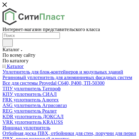
Интернет-магазин представительского класса
Каталог
По всему сайту
По каталогу
Каталог
Уплотнитель для блок-контейнеров и модульных зданий
Резиновый уплотнитель для алюминиевых фасадных систем
Все для системы Provedal С640, Р400, ТП-50300
ТПУ уплотнитель Татпроф
КПУ уплотнитель СИАЛ
FRK уплотнитель Алютех
ASG уплотнитель Агрисовгаз
REG уплотнитель Реалит
KDR уплотнитель ДОКСАЛ
VRK уплотнитель KRAUSS
Инициал уплотнитель
Отбойная доска ПВХ, отбойники для стен, поручни для перил
ПВХ, промышленный плинтус