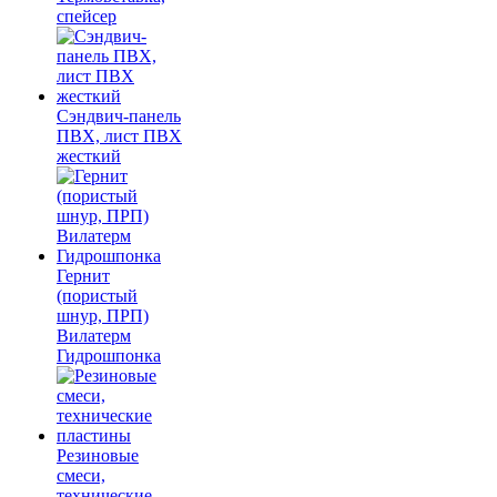
спейсер
Сэндвич-панель
ПВХ, лист ПВХ
жесткий
Гернит
(пористый
шнур, ПРП)
Вилатерм
Гидрошпонка
Резиновые
смеси,
технические