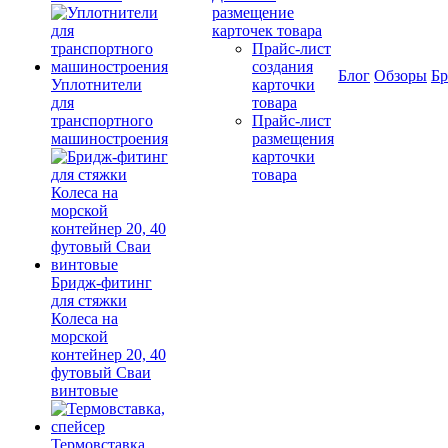
размещение
карточек товара
Прайс-лист
создания
Блог
Обзоры
Б
Уплотнители
карточки
для
товара
транспортного
Прайс-лист
машиностроения
размещения
карточки
товара
Бридж-фитинг
для стяжки
Колеса на
морской
контейнер 20, 40
футовый Сваи
винтовые
Термовставка,