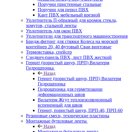
Поручни пристенные стальные
Поручни для перил ПВХ
Кант ПВХ мебельный врезной
Уплотнитель П-образный для кромок стекла,
хомутов, стальной ленты
Уплотнитель для окон ПВХ
Уплотнители для транспортного машиностроения
Бридж-фитинг для стяжки Колеса на морской
контейнер 20, 40 футовый Сваи винтовые
Термовставка, спейсер
Сэндвич-панель ПВХ, лист ПВХ жесткий
Гернит (пористый шнур, ПРП) Вилатерм
Гидрошпонка
Назад
Гернит (пористый шнур, ПРП) Вилатерм
Гидрошпонка
Гидрошпонка для герметизации
деформационных швов
Вилатерм Жгут теплоизоляционный
вспененный для швов
Гернит, пористый шнур, ПРП-40, ПРП-60
Резиновые смеси, технические пластины
Монтажные бутиловые ленты
Назад
Монтажные бутиловые ленты