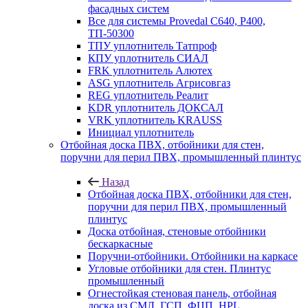
фасадных систем
Все для системы Provedal С640, Р400,
ТП-50300
ТПУ уплотнитель Татпроф
КПУ уплотнитель СИАЛ
FRK уплотнитель Алютех
ASG уплотнитель Агрисовгаз
REG уплотнитель Реалит
KDR уплотнитель ДОКСАЛ
VRK уплотнитель KRAUSS
Инициал уплотнитель
Отбойная доска ПВХ, отбойники для стен,
поручни для перил ПВХ, промышленный плинтус
Назад
Отбойная доска ПВХ, отбойники для стен,
поручни для перил ПВХ, промышленный
плинтус
Доска отбойная, стеновые отбойники
бескаркасные
Поручни-отбойники. Отбойники на каркасе
Угловые отбойники для стен. Плинтус
промышленный
Огнестойкая стеновая панель, отбойная
доска из СМЛ, ГСП, ФЦП, HPL