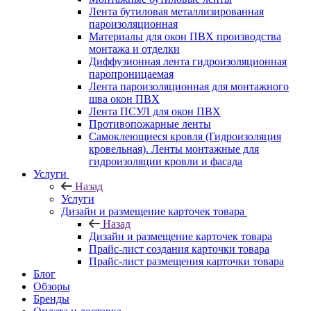
Лента бутиловая металлизированная
пароизоляционная
Материалы для окон ПВХ производства
монтажа и отделки
Диффузионная лента гидроизоляционная
паропроницаемая
Лента пароизоляционная для монтажного
шва окон ПВХ
Лента ПСУЛ для окон ПВХ
Противопожарные ленты
Самоклеющиеся кровля (Гидроизоляция
кровельная). Ленты монтажные для
гидроизоляции кровли и фасада
Услуги
Назад
Услуги
Дизайн и размещение карточек товара
Назад
Дизайн и размещение карточек товара
Прайс-лист создания карточки товара
Прайс-лист размещения карточки товара
Блог
Обзоры
Бренды