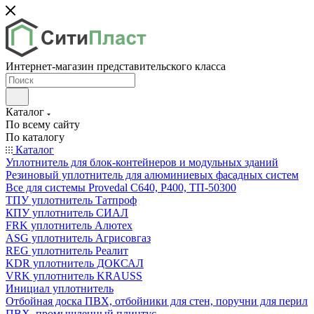
Интернет-магазин представительского класса
Каталог
По всему сайту
По каталогу
Каталог
Уплотнитель для блок-контейнеров и модульных зданий
Резиновый уплотнитель для алюминиевых фасадных систем
Все для системы Provedal С640, Р400, ТП-50300
ТПУ уплотнитель Татпроф
КПУ уплотнитель СИАЛ
FRK уплотнитель Алютех
ASG уплотнитель Агрисовгаз
REG уплотнитель Реалит
KDR уплотнитель ДОКСАЛ
VRK уплотнитель KRAUSS
Инициал уплотнитель
Отбойная доска ПВХ, отбойники для стен, поручни для перил
ПВХ, промышленный плинтус