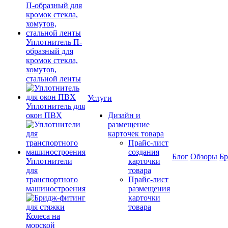
Уплотнитель П-
образный для
кромок стекла,
хомутов,
стальной ленты
Услуги
Уплотнитель для
окон ПВХ
Дизайн и
размещение
карточек товара
Прайс-лист
создания
Блог
Обзоры
Б
Уплотнители
карточки
для
товара
транспортного
Прайс-лист
машиностроения
размещения
карточки
товара