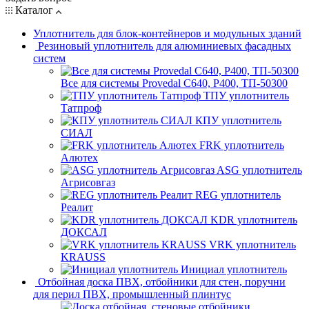
Каталог
Уплотнитель для блок-контейнеров и модульных зданий
Резиновый уплотнитель для алюминиевых фасадных
систем
Все для системы Provedal С640, Р400, ТП-50300
ТПУ уплотнитель
Татпроф
КПУ уплотнитель
СИАЛ
FRK уплотнитель
Алютех
ASG уплотнитель
Агрисовгаз
REG уплотнитель
Реалит
KDR уплотнитель
ДОКСАЛ
VRK уплотнитель
KRAUSS
Инициал уплотнитель
Отбойная доска ПВХ, отбойники для стен, поручни
для перил ПВХ, промышленный плинтус