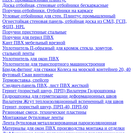
Доска отбойная, стеновые отбойники бескаркасные
Поручни-отбойники. Отбойники на каркасе
Угловые отбойники для стен. Плинтус промышленный
Огнестойкая стеновая панель, отбойная доска из СМЛ, ГСП,
ФЦП, HPL
Поручни пристенные стальные
Поручни для перил ПВХ
Кант ПВХ мебельный врезной
Уплотнитель П-образный для кромок стекла, хомутов,
стальной ленты
Уплотнитель для окон ПВХ
Уплотнители для транспортного машиностроения
Бридж-фитинг для стяжки Колеса на морской контейнер 20, 40
футовый Сваи винтовые
Термовставка, спейсер
Сэндвич-панель ПВХ, лист ПВХ жесткий
Гернит (пористый шнур, ПРП) Вилатерм Гидрошпонка
Гидрошпонка для герметизации деформационных швов
Вилатерм Жгут теплоизоляционный вспененный для швов
Гернит, пористый шнур, ПРП-40, ПРП-60
Резиновые смеси, технические пластины
Монтажные бутиловые ленты
Лента бутиловая металлизированная пароизоляционная
Материалы для окон ПВХ производства монтажа и отделки