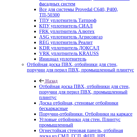
фасадных систем
Все для системы Provedal С640, Р400,
ТП-50300
ТПУ уплотнитель Татпроф
КПУ уплотнитель СИАЛ
FRK уплотнитель Алютех
ASG уплотнитель Агрисовгаз
REG уплотнитель Реалит
KDR уплотнитель ДОКСАЛ
VRK уплотнитель KRAUSS
Инициал уплотнитель
Отбойная доска ПВХ, отбойники для стен,
поручни для перил ПВХ, промышленный плинтус
Назад
Отбойная доска ПВХ, отбойники для стен,
поручни для перил ПВХ, промышленный
плинтус
Доска отбойная, стеновые отбойники
бескаркасные
Поручни-отбойники. Отбойники на каркасе
Угловые отбойники для стен. Плинтус
промышленный
Огнестойкая стеновая панель, отбойная
доска из СМЛ, ГСП, ФЦП, HPL