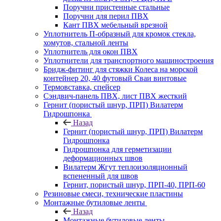
Поручни пристенные стальные
Поручни для перил ПВХ
Кант ПВХ мебельный врезной
Уплотнитель П-образный для кромок стекла,
хомутов, стальной ленты
Уплотнитель для окон ПВХ
Уплотнители для транспортного машиностроения
Бридж-фитинг для стяжки Колеса на морской
контейнер 20, 40 футовый Сваи винтовые
Термовставка, спейсер
Сэндвич-панель ПВХ, лист ПВХ жесткий
Гернит (пористый шнур, ПРП) Вилатерм
Гидрошпонка
Назад
Гернит (пористый шнур, ПРП) Вилатерм
Гидрошпонка
Гидрошпонка для герметизации
деформационных швов
Вилатерм Жгут теплоизоляционный
вспененный для швов
Гернит, пористый шнур, ПРП-40, ПРП-60
Резиновые смеси, технические пластины
Монтажные бутиловые ленты
Назад
Монтажные бутиловые ленты