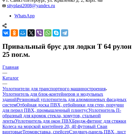
г. Санкт-Петербург, ул. Крыленко д. 2, корп. 4Б
sityplast2008@yandex.ru
WhatsApp
Привальный брус для лодки Т 64 рулон
25 пог.м.
Главная
—
Каталог
—
Уплотнители для транспортного машиностроения
Уплотнитель для блок-контейнеров и модульных
зданий
Резиновый уплотнитель для алюминиевых фасадных
систем
Отбойная доска ПВХ, отбойники для стен, поручни
для перил ПВХ, промышленный плинтус
Уплотнитель П-
образный для кромок стекла, хомутов, стальной
ленты
Уплотнитель для окон ПВХ
Бридж-фитинг для стяжки
Колеса на морской контейнер 20, 40 футовый Сваи
винтовые
Термовставка, спейсер
Сэндвич-панель ПВХ, лист