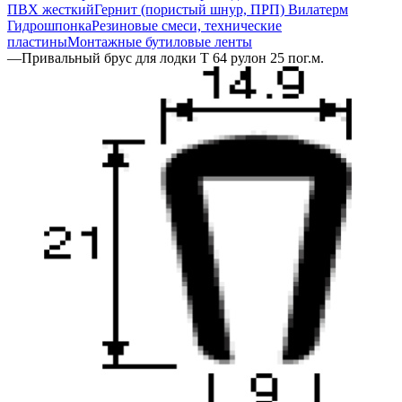
ПВХ жесткий
Гернит (пористый шнур, ПРП) Вилатерм
Гидрошпонка
Резиновые смеси, технические
пластины
Монтажные бутиловые ленты
—
Привальный брус для лодки Т 64 рулон 25 пог.м.