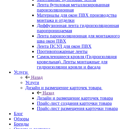
Лента бутиловая металлизированная
пароизоляционная
Материалы для окон ПВХ производства
монтажа и отделки
Диффузионная лента гидроизоляционная
паропроницаемая
Лента пароизоляционная для монтажного
шва окон ПВХ
Лента ПСУЛ для окон ПВХ
Противопожарные ленты
Самоклеющиеся кровля (Гидроизоляция
кровельная). Ленты монтажные для
гидроизоляции кровли и фасада
Услуги
Назад
Услуги
Дизайн и размещение карточек товара
Назад
Дизайн и размещение карточек товара
Прайс-лист создания карточки товара
Прайс-лист размещения карточки товара
Блог
Обзоры
Бренды