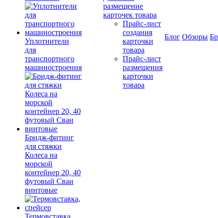
размещение
карточек товара
Прайс-лист
создания
Блог
Обзоры
Б
Уплотнители
карточки
для
товара
транспортного
Прайс-лист
машиностроения
размещения
карточки
товара
Бридж-фитинг
для стяжки
Колеса на
морской
контейнер 20, 40
футовый Сваи
винтовые
Термовставка,