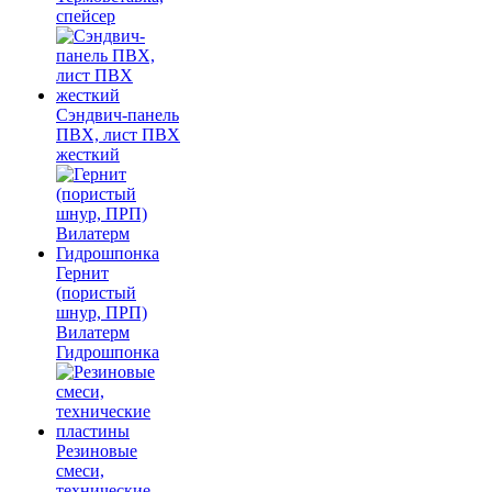
спейсер
Сэндвич-панель
ПВХ, лист ПВХ
жесткий
Гернит
(пористый
шнур, ПРП)
Вилатерм
Гидрошпонка
Резиновые
смеси,
технические