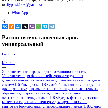
г. Санкт-Петербург, ул. Крыленко д. 2, корп. 4Б
sityplast2008@yandex.ru
WhatsApp
Расширитель колесных арок
универсальный
Главная
—
Каталог
—
Уплотнители для транспортного машиностроения
Уплотнитель для блок-контейнеров и модульных
зданий
Резиновый уплотнитель для алюминиевых фасадных
систем
Отбойная доска ПВХ, отбойники для стен, поручни
для перил ПВХ, промышленный плинтус
Уплотнитель П-
образный для кромок стекла, хомутов, стальной
ленты
Уплотнитель для окон ПВХ
Бридж-фитинг для стяжки
Колеса на морской контейнер 20, 40 футовый Сваи
винтовые
Термовставка, спейсер
Сэндвич-панель ПВХ, лист