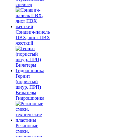
спейсер
Сэндвич-панель
ПВХ, лист ПВХ
жесткий
Гернит
(пористый
шнур, ПРП)
Вилатерм
Гидрошпонка
Резиновые
смеси,
технические