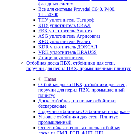
фасадных систем
Все для системы Provedal С640, Р400,
ТП-50300
ТПУ уплотнитель Татпроф
КПУ уплотнитель СИАЛ
FRK уплотнитель Алютех
ASG уплотнитель Агрисовгаз
REG уплотнитель Реалит
KDR уплотнитель ДОКСАЛ
VRK уплотнитель KRAUSS
Инициал уплотнитель
Отбойная доска ПВХ, отбойники для стен,
поручни для перил ПВХ, промышленный плинтус
Назад
Отбойная доска ПВХ, отбойники для стен,
поручни для перил ПВХ, промышленный
плинтус
Доска отбойная, стеновые отбойники
бескаркасные
Поручни-отбойники. Отбойники на каркасе
Угловые отбойники для стен. Плинтус
промышленный
Огнестойкая стеновая панель, отбойная
доска из СМЛ, ГСП, ФЦП, HPL