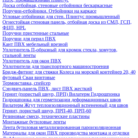
Доска отбойная, стеновые отбойники бескаркасные
Поручни-отбойники. Отбойники на каркасе
Угловые отбойники для стен. Плинтус промышленный
Огнестойкая стеновая панель, отбойная доска из СМЛ, ГСП,
ФЦП, HPL
Поручни пристенные стальные
Поручни для перил ПВХ
Кант ПВХ мебельный врезной
Уплотнитель П-образный для кромок стекла, хомутов,
стальной ленты
Уплотнитель для окон ПВХ
Уплотнители для транспортного машиностроения
Бридж-фитинг для стяжки Колеса на морской контейнер 20, 40
футовый Сваи винтовые
Термовставка, спейсер
Сэндвич-панель ПВХ, лист ПВХ жесткий
Гернит (пористый шнур, ПРП) Вилатерм Гидрошпонка
Гидрошпонка для герметизации деформационных швов
Вилатерм Жгут теплоизоляционный вспененный для швов
Гернит, пористый шнур, ПРП-40, ПРП-60
Резиновые смеси, технические пластины
Монтажные бутиловые ленты
Лента бутиловая металлизированная пароизоляционная
Материалы для окон ПВХ производства монтажа и отделки