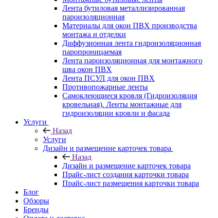
Лента бутиловая металлизированная
пароизоляционная
Материалы для окон ПВХ производства
монтажа и отделки
Диффузионная лента гидроизоляционная
паропроницаемая
Лента пароизоляционная для монтажного
шва окон ПВХ
Лента ПСУЛ для окон ПВХ
Противопожарные ленты
Самоклеющиеся кровля (Гидроизоляция
кровельная). Ленты монтажные для
гидроизоляции кровли и фасада
Услуги
Назад
Услуги
Дизайн и размещение карточек товара
Назад
Дизайн и размещение карточек товара
Прайс-лист создания карточки товара
Прайс-лист размещения карточки товара
Блог
Обзоры
Бренды