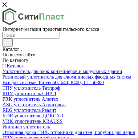
Интернет-магазин представительского класса
Каталог
По всему сайту
По каталогу
Каталог
Уплотнитель для блок-контейнеров и модульных зданий
Резиновый уплотнитель для алюминиевых фасадных систем
Все для системы Provedal С640, Р400, ТП-50300
ТПУ уплотнитель Татпроф
КПУ уплотнитель СИАЛ
FRK уплотнитель Алютех
ASG уплотнитель Агрисовгаз
REG уплотнитель Реалит
KDR уплотнитель ДОКСАЛ
VRK уплотнитель KRAUSS
Инициал уплотнитель
Отбойная доска ПВХ, отбойники для стен, поручни для перил
ПВХ, промышленный плинтус