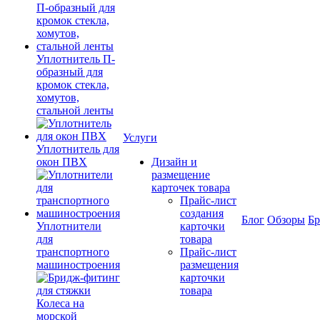
Уплотнитель П-
образный для
кромок стекла,
хомутов,
стальной ленты
Услуги
Уплотнитель для
окон ПВХ
Дизайн и
размещение
карточек товара
Прайс-лист
создания
Блог
Обзоры
Б
Уплотнители
карточки
для
товара
транспортного
Прайс-лист
машиностроения
размещения
карточки
товара