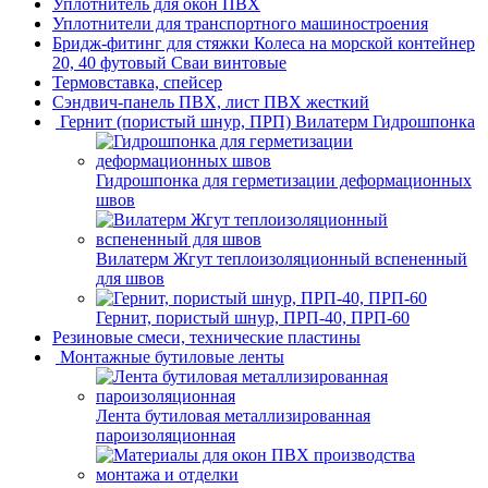
Уплотнитель для окон ПВХ
Уплотнители для транспортного машиностроения
Бридж-фитинг для стяжки Колеса на морской контейнер
20, 40 футовый Сваи винтовые
Термовставка, спейсер
Сэндвич-панель ПВХ, лист ПВХ жесткий
Гернит (пористый шнур, ПРП) Вилатерм Гидрошпонка
Гидрошпонка для герметизации деформационных
швов
Вилатерм Жгут теплоизоляционный вспененный
для швов
Гернит, пористый шнур, ПРП-40, ПРП-60
Резиновые смеси, технические пластины
Монтажные бутиловые ленты
Лента бутиловая металлизированная
пароизоляционная