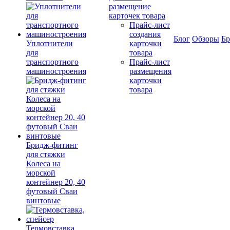
размещение
карточек товара
Прайс-лист
создания
Блог
Обзоры
Б
Уплотнители
карточки
для
товара
транспортного
Прайс-лист
машиностроения
размещения
карточки
товара
Бридж-фитинг
для стяжки
Колеса на
морской
контейнер 20, 40
футовый Сваи
винтовые
Термовставка,