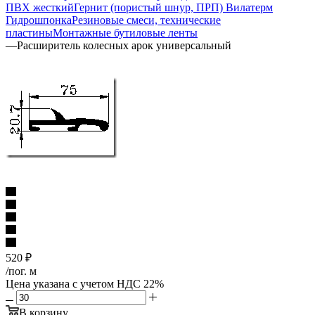
ПВХ жесткий
Гернит (пористый шнур, ПРП) Вилатерм
Гидрошпонка
Резиновые смеси, технические
пластины
Монтажные бутиловые ленты
—
Расширитель колесных арок универсальный
520
₽
/пог. м
Цена указана с учетом НДС 22%
В корзину