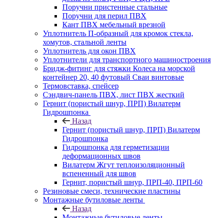
Поручни пристенные стальные
Поручни для перил ПВХ
Кант ПВХ мебельный врезной
Уплотнитель П-образный для кромок стекла,
хомутов, стальной ленты
Уплотнитель для окон ПВХ
Уплотнители для транспортного машиностроения
Бридж-фитинг для стяжки Колеса на морской
контейнер 20, 40 футовый Сваи винтовые
Термовставка, спейсер
Сэндвич-панель ПВХ, лист ПВХ жесткий
Гернит (пористый шнур, ПРП) Вилатерм
Гидрошпонка
Назад
Гернит (пористый шнур, ПРП) Вилатерм
Гидрошпонка
Гидрошпонка для герметизации
деформационных швов
Вилатерм Жгут теплоизоляционный
вспененный для швов
Гернит, пористый шнур, ПРП-40, ПРП-60
Резиновые смеси, технические пластины
Монтажные бутиловые ленты
Назад
Монтажные бутиловые ленты