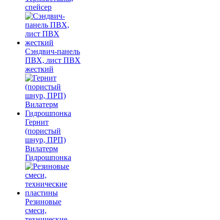
спейсер
Сэндвич-панель
ПВХ, лист ПВХ
жесткий
Гернит
(пористый
шнур, ПРП)
Вилатерм
Гидрошпонка
Резиновые
смеси,
технические