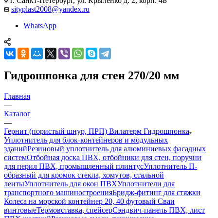
г. Санкт-Петербург, ул. Крыленко д. 2, корп. 4Б
sityplast2008@yandex.ru
WhatsApp
Гидрошпонка для стен 270/20 мм
Главная
—
Каталог
—
Гернит (пористый шнур, ПРП) Вилатерм Гидрошпонка
Уплотнитель для блок-контейнеров и модульных
зданий
Резиновый уплотнитель для алюминиевых фасадных
систем
Отбойная доска ПВХ, отбойники для стен, поручни
для перил ПВХ, промышленный плинтус
Уплотнитель П-
образный для кромок стекла, хомутов, стальной
ленты
Уплотнитель для окон ПВХ
Уплотнители для
транспортного машиностроения
Бридж-фитинг для стяжки
Колеса на морской контейнер 20, 40 футовый Сваи
винтовые
Термовставка, спейсер
Сэндвич-панель ПВХ, лист