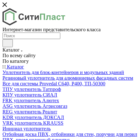
Интернет-магазин представительского класса
Каталог
По всему сайту
По каталогу
Каталог
Уплотнитель для блок-контейнеров и модульных зданий
Резиновый уплотнитель для алюминиевых фасадных систем
Все для системы Provedal С640, Р400, ТП-50300
ТПУ уплотнитель Татпроф
КПУ уплотнитель СИАЛ
FRK уплотнитель Алютех
ASG уплотнитель Агрисовгаз
REG уплотнитель Реалит
KDR уплотнитель ДОКСАЛ
VRK уплотнитель KRAUSS
Инициал уплотнитель
Отбойная доска ПВХ, отбойники для стен, поручни для перил
ПВХ, промышленный плинтус