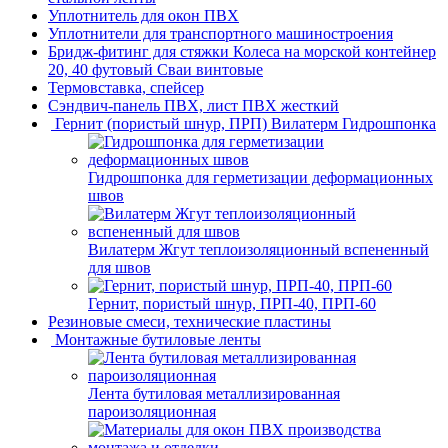
Уплотнитель для окон ПВХ
Уплотнители для транспортного машиностроения
Бридж-фитинг для стяжки Колеса на морской контейнер
20, 40 футовый Сваи винтовые
Термовставка, спейсер
Сэндвич-панель ПВХ, лист ПВХ жесткий
Гернит (пористый шнур, ПРП) Вилатерм Гидрошпонка
Гидрошпонка для герметизации деформационных
швов
Вилатерм Жгут теплоизоляционный вспененный
для швов
Гернит, пористый шнур, ПРП-40, ПРП-60
Резиновые смеси, технические пластины
Монтажные бутиловые ленты
Лента бутиловая металлизированная
пароизоляционная