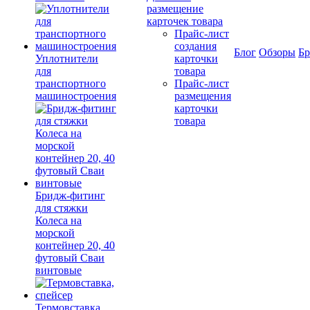
размещение
карточек товара
Прайс-лист
создания
Блог
Обзоры
Б
Уплотнители
карточки
для
товара
транспортного
Прайс-лист
машиностроения
размещения
карточки
товара
Бридж-фитинг
для стяжки
Колеса на
морской
контейнер 20, 40
футовый Сваи
винтовые
Термовставка,