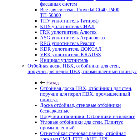
фасадных систем
Все для системы Provedal С640, Р400,
ТП-50300
ТПУ уплотнитель Татпроф
КПУ уплотнитель СИАЛ
FRK уплотнитель Алютех
ASG уплотнитель Агрисовгаз
REG уплотнитель Реалит
KDR уплотнитель ДОКСАЛ
VRK уплотнитель KRAUSS
Инициал уплотнитель
Отбойная доска ПВХ, отбойники для стен,
поручни для перил ПВХ, промышленный плинтус
Назад
Отбойная доска ПВХ, отбойники для стен,
поручни для перил ПВХ, промышленный
плинтус
Доска отбойная, стеновые отбойники
бескаркасные
Поручни-отбойники. Отбойники на каркасе
Угловые отбойники для стен. Плинтус
промышленный
Огнестойкая стеновая панель, отбойная
доска из СМЛ, ГСП, ФЦП, HPL