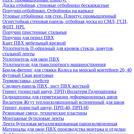
Доска отбойная, стеновые отбойники бескаркасные
Поручни-отбойники. Отбойники на каркасе
Угловые отбойники для стен. Плинтус промышленный
Огнестойкая стеновая панель, отбойная доска из СМЛ, ГСП,
ФЦП, HPL
Поручни пристенные стальные
Поручни для перил ПВХ
Кант ПВХ мебельный врезной
Уплотнитель П-образный для кромок стекла, хомутов,
стальной ленты
Уплотнитель для окон ПВХ
Уплотнители для транспортного машиностроения
Бридж-фитинг для стяжки Колеса на морской контейнер 20, 40
футовый Сваи винтовые
Термовставка, спейсер
Сэндвич-панель ПВХ, лист ПВХ жесткий
Гернит (пористый шнур, ПРП) Вилатерм Гидрошпонка
Гидрошпонка для герметизации деформационных швов
Вилатерм Жгут теплоизоляционный вспененный для швов
Гернит, пористый шнур, ПРП-40, ПРП-60
Резиновые смеси, технические пластины
Монтажные бутиловые ленты
Лента бутиловая металлизированная пароизоляционная
Материалы для окон ПВХ производства монтажа и отделки