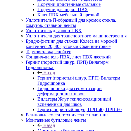
Поручни пристенные стальные
Поручни для перил ПВХ
Кант ПВХ мебельный врезной
Уплотнитель П-образный для кромок стекла,
хомутов, стальной ленты
Уплотнитель для окон ПВХ
Уплотнители для транспортного машиностроения
Бридж-фитинг для стяжки Колеса на морской
контейнер 20, 40 футовый Сваи винтовые
Термовставка, спейсер
Сэндвич-панель ПВХ, лист ПВХ жесткий
Гернит (пористый шнур, ПРП) Вилатерм
Гидрошпонка
Назад
Гернит (пористый шнур, ПРП) Вилатерм
Гидрошпонка
Гидрошпонка для герметизации
деформационных швов
Вилатерм Жгут теплоизоляционный
вспененный для швов
Гернит, пористый шнур, ПРП-40, ПРП-60
Резиновые смеси, технические пластины
Монтажные бутиловые ленты
Назад
Монтажные бутиловые ленты