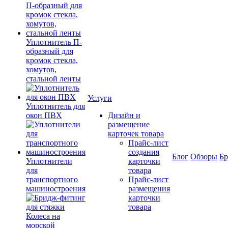
Уплотнитель П-
образный для
кромок стекла,
хомутов,
стальной ленты
Услуги
Уплотнитель для
окон ПВХ
Дизайн и
размещение
карточек товара
Прайс-лист
создания
Блог
Обзоры
Б
Уплотнители
карточки
для
товара
транспортного
Прайс-лист
машиностроения
размещения
карточки
товара