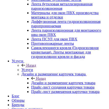
Лента бутиловая металлизированная
пароизоляционная
Материалы для окон ПВХ производства
монтажа и отделки
Диффузионная лента гидроизоляционная
паропроницаемая
Лента пароизоляционная для монтажного
шва окон ПВХ
Лента ПСУЛ для окон ПВХ
Противопожарные ленты
Самоклеющиеся кровля (Гидроизоляция
кровельная). Ленты монтажные для
гидроизоляции кровли и фасада
Услуги
Назад
Услуги
Дизайн и размещение карточек товара
Назад
Дизайн и размещение карточек товара
Прайс-лист создания карточки товара
Прайс-лист размещения карточки товара
Блог
Обзоры
Бренды