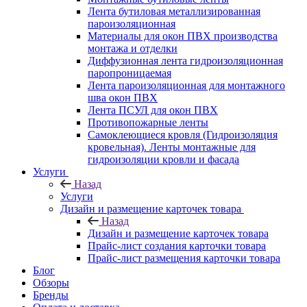
Лента бутиловая металлизированная
пароизоляционная
Материалы для окон ПВХ производства
монтажа и отделки
Диффузионная лента гидроизоляционная
паропроницаемая
Лента пароизоляционная для монтажного
шва окон ПВХ
Лента ПСУЛ для окон ПВХ
Противопожарные ленты
Самоклеющиеся кровля (Гидроизоляция
кровельная). Ленты монтажные для
гидроизоляции кровли и фасада
Услуги
Назад
Услуги
Дизайн и размещение карточек товара
Назад
Дизайн и размещение карточек товара
Прайс-лист создания карточки товара
Прайс-лист размещения карточки товара
Блог
Обзоры
Бренды