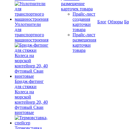
размещение
карточек товара
Прайс-лист
создания
Блог
Обзоры
Б
Уплотнители
карточки
для
товара
транспортного
Прайс-лист
машиностроения
размещения
карточки
товара
Бридж-фитинг
для стяжки
Колеса на
морской
контейнер 20, 40
футовый Сваи
винтовые
Термовставка,