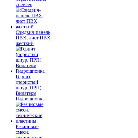
спейсер
Сэндвич-панель
ПВХ, лист ПВХ
жесткий
Гернит
(пористый
шнур, ПРП)
Вилатерм
Гидрошпонка
Резиновые
смеси,
технические