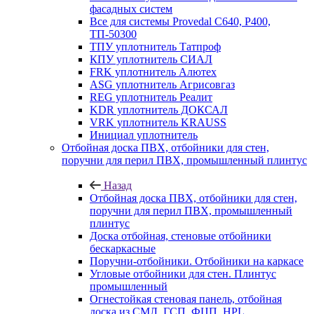
фасадных систем
Все для системы Provedal С640, Р400,
ТП-50300
ТПУ уплотнитель Татпроф
КПУ уплотнитель СИАЛ
FRK уплотнитель Алютех
ASG уплотнитель Агрисовгаз
REG уплотнитель Реалит
KDR уплотнитель ДОКСАЛ
VRK уплотнитель KRAUSS
Инициал уплотнитель
Отбойная доска ПВХ, отбойники для стен,
поручни для перил ПВХ, промышленный плинтус
Назад
Отбойная доска ПВХ, отбойники для стен,
поручни для перил ПВХ, промышленный
плинтус
Доска отбойная, стеновые отбойники
бескаркасные
Поручни-отбойники. Отбойники на каркасе
Угловые отбойники для стен. Плинтус
промышленный
Огнестойкая стеновая панель, отбойная
доска из СМЛ, ГСП, ФЦП, HPL