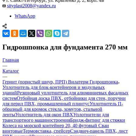
г. Санкт-Петербург, ул. Крыленко д. 2, корп. 4Б
sityplast2008@yandex.ru
WhatsApp
Гидрошпонка для фундамента 270 мм
Главная
—
Каталог
—
Гернит (пористый шнур, ПРП) Вилатерм Гидрошпонка
Уплотнитель для блок-контейнеров и модульных
зданий
Резиновый уплотнитель для алюминиевых фасадных
систем
Отбойная доска ПВХ, отбойники для стен, поручни
для перил ПВХ, промышленный плинтус
Уплотнитель П-
образный для кромок стекла, хомутов, стальной
ленты
Уплотнитель для окон ПВХ
Уплотнители для
транспортного машиностроения
Бридж-фитинг для стяжки
Колеса на морской контейнер 20, 40 футовый Сваи
винтовые
Термовставка, спейсер
Сэндвич-панель ПВХ, лист