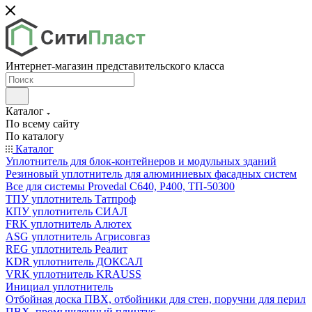
Интернет-магазин представительского класса
Каталог
По всему сайту
По каталогу
Каталог
Уплотнитель для блок-контейнеров и модульных зданий
Резиновый уплотнитель для алюминиевых фасадных систем
Все для системы Provedal С640, Р400, ТП-50300
ТПУ уплотнитель Татпроф
КПУ уплотнитель СИАЛ
FRK уплотнитель Алютех
ASG уплотнитель Агрисовгаз
REG уплотнитель Реалит
KDR уплотнитель ДОКСАЛ
VRK уплотнитель KRAUSS
Инициал уплотнитель
Отбойная доска ПВХ, отбойники для стен, поручни для перил
ПВХ, промышленный плинтус