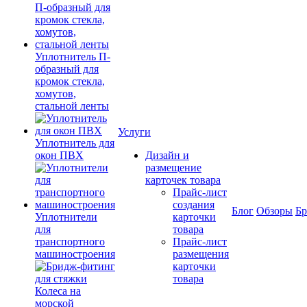
Уплотнитель П-
образный для
кромок стекла,
хомутов,
стальной ленты
Услуги
Уплотнитель для
окон ПВХ
Дизайн и
размещение
карточек товара
Прайс-лист
создания
Блог
Обзоры
Б
Уплотнители
карточки
для
товара
транспортного
Прайс-лист
машиностроения
размещения
карточки
товара