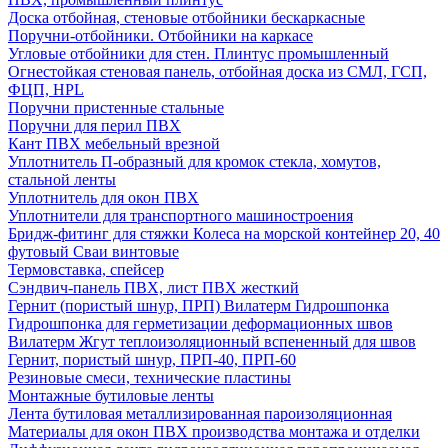
Доска отбойная, стеновые отбойники бескаркасные
Поручни-отбойники. Отбойники на каркасе
Угловые отбойники для стен. Плинтус промышленный
Огнестойкая стеновая панель, отбойная доска из СМЛ, ГСП,
ФЦП, HPL
Поручни пристенные стальные
Поручни для перил ПВХ
Кант ПВХ мебельный врезной
Уплотнитель П-образный для кромок стекла, хомутов,
стальной ленты
Уплотнитель для окон ПВХ
Уплотнители для транспортного машиностроения
Бридж-фитинг для стяжки Колеса на морской контейнер 20, 40
футовый Сваи винтовые
Термовставка, спейсер
Сэндвич-панель ПВХ, лист ПВХ жесткий
Гернит (пористый шнур, ПРП) Вилатерм Гидрошпонка
Гидрошпонка для герметизации деформационных швов
Вилатерм Жгут теплоизоляционный вспененный для швов
Гернит, пористый шнур, ПРП-40, ПРП-60
Резиновые смеси, технические пластины
Монтажные бутиловые ленты
Лента бутиловая металлизированная пароизоляционная
Материалы для окон ПВХ производства монтажа и отделки