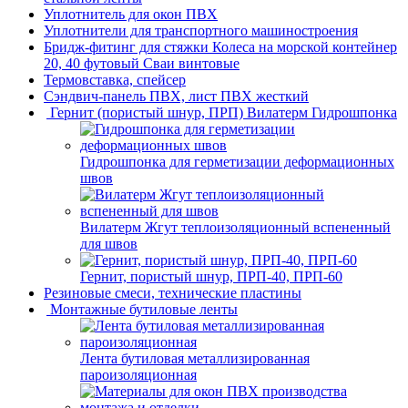
Уплотнитель для окон ПВХ
Уплотнители для транспортного машиностроения
Бридж-фитинг для стяжки Колеса на морской контейнер
20, 40 футовый Сваи винтовые
Термовставка, спейсер
Сэндвич-панель ПВХ, лист ПВХ жесткий
Гернит (пористый шнур, ПРП) Вилатерм Гидрошпонка
Гидрошпонка для герметизации деформационных
швов
Вилатерм Жгут теплоизоляционный вспененный
для швов
Гернит, пористый шнур, ПРП-40, ПРП-60
Резиновые смеси, технические пластины
Монтажные бутиловые ленты
Лента бутиловая металлизированная
пароизоляционная