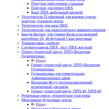
Поручни пристенные стальные
Поручни для перил ПВХ
Кант ПВХ мебельный врезной
Уплотнитель П-образный для кромок стекла,
хомутов, стальной ленты
Уплотнитель для окон ПВХ
Уплотнители для транспортного машиностроения
Бридж-фитинг для стяжки Колеса на морской
контейнер 20, 40 футовый Сваи винтовые
Термовставка, спейсер
Сэндвич-панель ПВХ, лист ПВХ жесткий
Гернит (пористый шнур, ПРП) Вилатерм
Гидрошпонка
Назад
Гернит (пористый шнур, ПРП) Вилатерм
Гидрошпонка
Гидрошпонка для герметизации
деформационных швов
Вилатерм Жгут теплоизоляционный
вспененный для швов
Гернит, пористый шнур, ПРП-40, ПРП-60
Резиновые смеси, технические пластины
Монтажные бутиловые ленты
Назад
Монтажные бутиловые ленты