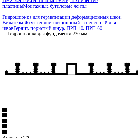
ПВХ жесткий
Резиновые смеси, технические
пластины
Монтажные бутиловые ленты
—
Гидрошпонка для герметизации деформационных швов
Вилатерм Жгут теплоизоляционный вспененный для
швов
Гернит, пористый шнур, ПРП-40, ПРП-60
—
Гидрошпонка для фундамента 270 мм
Артикул:
270