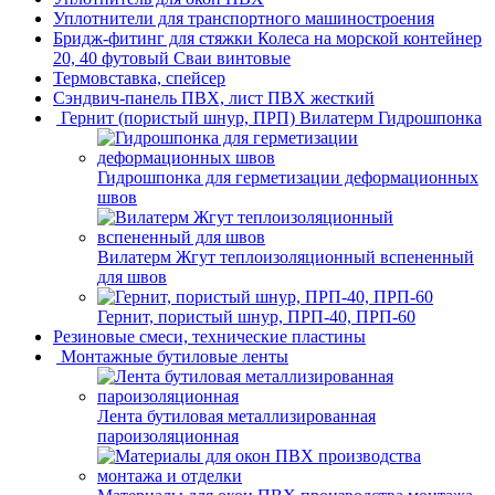
Уплотнители для транспортного машиностроения
Бридж-фитинг для стяжки Колеса на морской контейнер
20, 40 футовый Сваи винтовые
Термовставка, спейсер
Сэндвич-панель ПВХ, лист ПВХ жесткий
Гернит (пористый шнур, ПРП) Вилатерм Гидрошпонка
Гидрошпонка для герметизации деформационных
швов
Вилатерм Жгут теплоизоляционный вспененный
для швов
Гернит, пористый шнур, ПРП-40, ПРП-60
Резиновые смеси, технические пластины
Монтажные бутиловые ленты
Лента бутиловая металлизированная
пароизоляционная