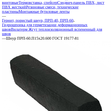
винтовые
Термовставка, спейсер
Сэндвич-панель ПВХ, лист
ПВХ жесткий
Резиновые смеси, технические
пластины
Монтажные бутиловые ленты
—
Гернит, пористый шнур, ПРП-40, ПРП-60
Гидрошпонка для герметизации деформационных
швов
Вилатерм Жгут теплоизоляционный вспененный для
швов
—
Шнур ПРП-60.П15х20.600 ГОСТ 19177-81