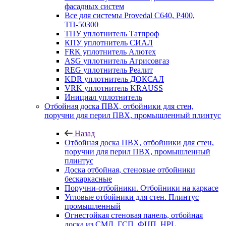
фасадных систем
Все для системы Provedal С640, Р400,
ТП-50300
ТПУ уплотнитель Татпроф
КПУ уплотнитель СИАЛ
FRK уплотнитель Алютех
ASG уплотнитель Агрисовгаз
REG уплотнитель Реалит
KDR уплотнитель ДОКСАЛ
VRK уплотнитель KRAUSS
Инициал уплотнитель
Отбойная доска ПВХ, отбойники для стен,
поручни для перил ПВХ, промышленный плинтус
Назад
Отбойная доска ПВХ, отбойники для стен,
поручни для перил ПВХ, промышленный
плинтус
Доска отбойная, стеновые отбойники
бескаркасные
Поручни-отбойники. Отбойники на каркасе
Угловые отбойники для стен. Плинтус
промышленный
Огнестойкая стеновая панель, отбойная
доска из СМЛ, ГСП, ФЦП, HPL