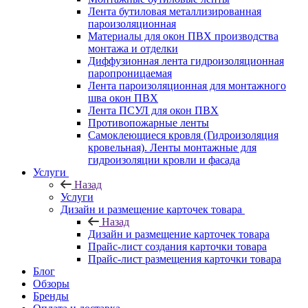
Лента бутиловая металлизированная
пароизоляционная
Материалы для окон ПВХ производства
монтажа и отделки
Диффузионная лента гидроизоляционная
паропроницаемая
Лента пароизоляционная для монтажного
шва окон ПВХ
Лента ПСУЛ для окон ПВХ
Противопожарные ленты
Самоклеющиеся кровля (Гидроизоляция
кровельная). Ленты монтажные для
гидроизоляции кровли и фасада
Услуги
Назад
Услуги
Дизайн и размещение карточек товара
Назад
Дизайн и размещение карточек товара
Прайс-лист создания карточки товара
Прайс-лист размещения карточки товара
Блог
Обзоры
Бренды