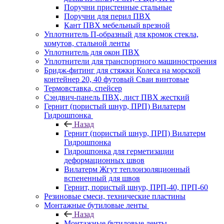
Поручни пристенные стальные
Поручни для перил ПВХ
Кант ПВХ мебельный врезной
Уплотнитель П-образный для кромок стекла,
хомутов, стальной ленты
Уплотнитель для окон ПВХ
Уплотнители для транспортного машиностроения
Бридж-фитинг для стяжки Колеса на морской
контейнер 20, 40 футовый Сваи винтовые
Термовставка, спейсер
Сэндвич-панель ПВХ, лист ПВХ жесткий
Гернит (пористый шнур, ПРП) Вилатерм
Гидрошпонка
Назад
Гернит (пористый шнур, ПРП) Вилатерм
Гидрошпонка
Гидрошпонка для герметизации
деформационных швов
Вилатерм Жгут теплоизоляционный
вспененный для швов
Гернит, пористый шнур, ПРП-40, ПРП-60
Резиновые смеси, технические пластины
Монтажные бутиловые ленты
Назад
Монтажные бутиловые ленты