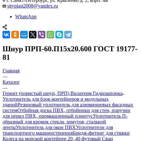
г. Санкт-Петербург, ул. Крыленко д. 2, корп. 4Б
sityplast2008@yandex.ru
WhatsApp
Шнур ПРП-60.П15х20.600 ГОСТ 19177-
81
Главная
—
Каталог
—
Гернит (пористый шнур, ПРП) Вилатерм Гидрошпонка
Уплотнитель для блок-контейнеров и модульных
зданий
Резиновый уплотнитель для алюминиевых фасадных
систем
Отбойная доска ПВХ, отбойники для стен, поручни
для перил ПВХ, промышленный плинтус
Уплотнитель П-
образный для кромок стекла, хомутов, стальной
ленты
Уплотнитель для окон ПВХ
Уплотнители для
транспортного машиностроения
Бридж-фитинг для стяжки
Колеса на морской контейнер 20, 40 футовый Сваи