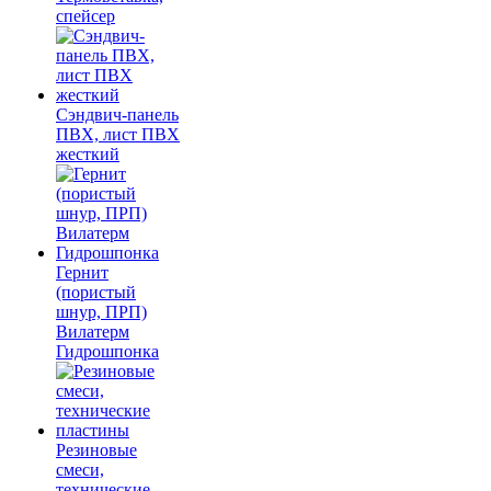
спейсер
Сэндвич-панель
ПВХ, лист ПВХ
жесткий
Гернит
(пористый
шнур, ПРП)
Вилатерм
Гидрошпонка
Резиновые
смеси,
технические