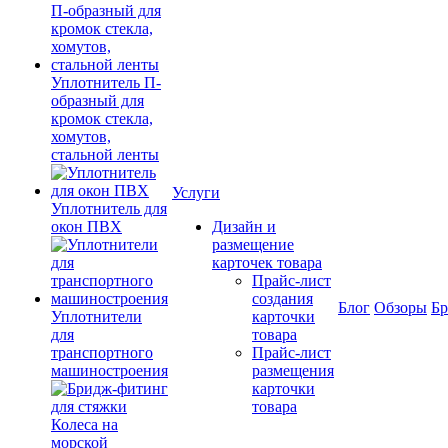
Уплотнитель П-
образный для
кромок стекла,
хомутов,
стальной ленты
Услуги
Уплотнитель для
окон ПВХ
Дизайн и
размещение
карточек товара
Прайс-лист
создания
Блог
Обзоры
Б
Уплотнители
карточки
для
товара
транспортного
Прайс-лист
машиностроения
размещения
карточки
товара