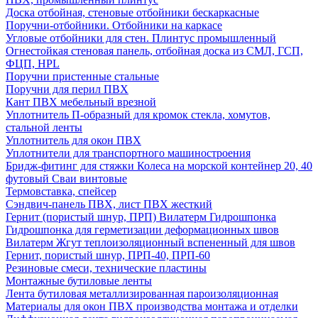
Доска отбойная, стеновые отбойники бескаркасные
Поручни-отбойники. Отбойники на каркасе
Угловые отбойники для стен. Плинтус промышленный
Огнестойкая стеновая панель, отбойная доска из СМЛ, ГСП,
ФЦП, HPL
Поручни пристенные стальные
Поручни для перил ПВХ
Кант ПВХ мебельный врезной
Уплотнитель П-образный для кромок стекла, хомутов,
стальной ленты
Уплотнитель для окон ПВХ
Уплотнители для транспортного машиностроения
Бридж-фитинг для стяжки Колеса на морской контейнер 20, 40
футовый Сваи винтовые
Термовставка, спейсер
Сэндвич-панель ПВХ, лист ПВХ жесткий
Гернит (пористый шнур, ПРП) Вилатерм Гидрошпонка
Гидрошпонка для герметизации деформационных швов
Вилатерм Жгут теплоизоляционный вспененный для швов
Гернит, пористый шнур, ПРП-40, ПРП-60
Резиновые смеси, технические пластины
Монтажные бутиловые ленты
Лента бутиловая металлизированная пароизоляционная
Материалы для окон ПВХ производства монтажа и отделки