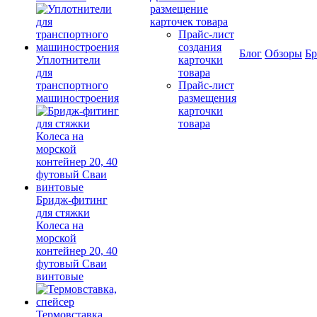
размещение
карточек товара
Прайс-лист
создания
Блог
Обзоры
Б
Уплотнители
карточки
для
товара
транспортного
Прайс-лист
машиностроения
размещения
карточки
товара
Бридж-фитинг
для стяжки
Колеса на
морской
контейнер 20, 40
футовый Сваи
винтовые
Термовставка,