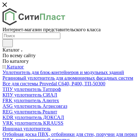
Интернет-магазин представительского класса
Каталог
По всему сайту
По каталогу
Каталог
Уплотнитель для блок-контейнеров и модульных зданий
Резиновый уплотнитель для алюминиевых фасадных систем
Все для системы Provedal С640, Р400, ТП-50300
ТПУ уплотнитель Татпроф
КПУ уплотнитель СИАЛ
FRK уплотнитель Алютех
ASG уплотнитель Агрисовгаз
REG уплотнитель Реалит
KDR уплотнитель ДОКСАЛ
VRK уплотнитель KRAUSS
Инициал уплотнитель
Отбойная доска ПВХ, отбойники для стен, поручни для перил
ПВХ, промышленный плинтус